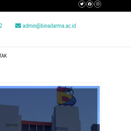
2
admin@binadarma.ac.id
TAK